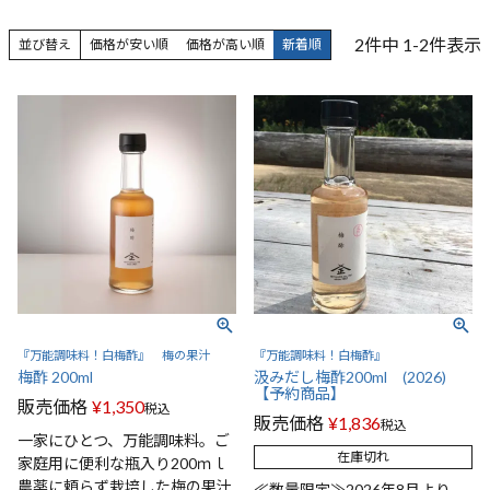
2
件中
1
-
2
件表示
並び替え
価格が安い順
価格が高い順
新着順
『万能調味料！白梅酢』 梅の果汁
『万能調味料！白梅酢』
梅酢 200ml
汲みだし梅酢200ml (2026)
【予約商品】
販売価格
¥
1,350
税込
販売価格
¥
1,836
税込
一家にひとつ、万能調味料。ご
在庫切れ
家庭用に便利な瓶入り200ｍｌ
農薬に頼らず栽培した梅の果汁
≪数量限定≫2026年8月より、