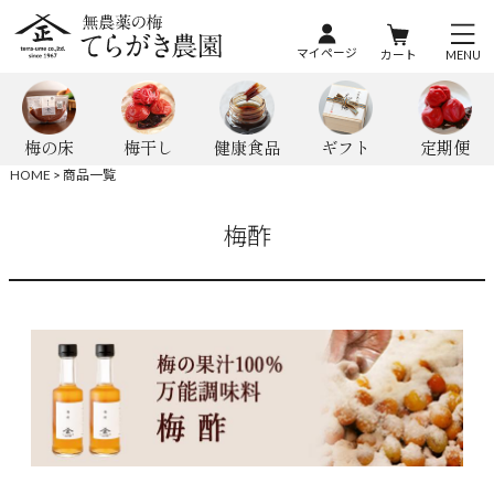
マイページ
カート
MENU
梅の床
梅干し
健康食品
ギフト
定期便
HOME
商品一覧
梅酢