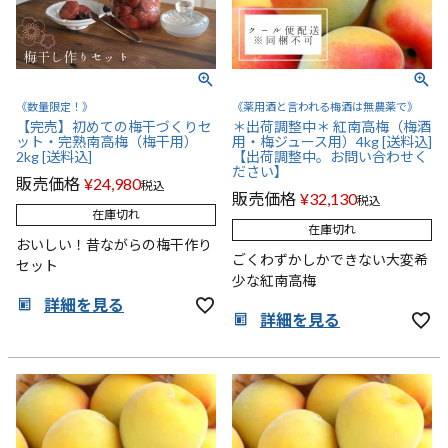
《数量限定！》
《薬用酒と言われる梅酒は無農薬で》
【完売】初めての梅干づくりセ
＊出荷調整中＊ 紅南高梅（梅酒
ット・完熟南高梅（梅干用）
用・梅ジュース用）4kg [送料込]
2kg [送料込]
【出荷調整中。お問い合わせく
ださい】
販売価格
¥
24,980
税込
販売価格
¥
32,130
税込
在庫切れ
在庫切れ
おいしい！昔ながらの梅干作り
ごくわずかしかできない大変希
セット
少な紅南高梅
詳細を見る
詳細を見る