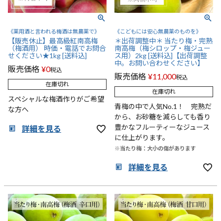
《薬用酒と言われる梅酒は無農薬で》
《こどもには安心無農薬のものを》
【販売休止】最高級紅南高梅
＊出荷調整中＊ 当たり梅・完熟
（梅酒用） 時価・電話でお問合
南高梅（梅シロップ・梅ジュー
せください★1kg [送料込]
ス用）2kg [送料込]【出荷調整
中。お問い合わせください】
販売価格
¥
0
税込
販売価格
¥
11,000
税込
在庫切れ
在庫切れ
スペシャルな梅酒作りがご希望
青梅の中で人気No.1！ 完熟だ
な方へ
から、お砂糖を減らしても香り
豊かなフルーティーなジュース
詳細を見る
に仕上がります。
※当たり梅：大小の傷があります
詳細を見る