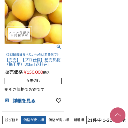
《365日毎日食べたいものは無農薬で》
【完売】【プロ仕様】超完熟梅
（梅干用）30kg [送料込]
販売価格
¥
150,000
税込
在庫切れ
割引き価格でお得です
詳細を見る
21
件中
1
-
21
件表示
並び替え
価格が安い順
価格が高い順
新着順