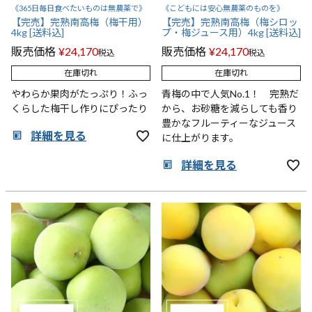
《365日毎日食べたいものは無農薬で》
《こどもには安心無農薬のものを》
【完売】完熟南高梅（梅干用）
【完売】完熟南高梅（梅シロッ
4kg [送料込]
プ・梅ジュース用）4kg [送料込]
販売価格
¥
24,170
販売価格
¥
24,170
税込
税込
在庫切れ
在庫切れ
やわらか果肉がたっぷり！ふっ
青梅の中で人気No.1！ 完熟だ
くらした梅干し作りにぴったり
から、お砂糖を減らしても香り
豊かなフルーティーなジュース
詳細を見る
に仕上がります。
詳細を見る