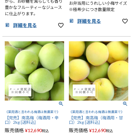
から、お砂糖を減らしても香り
お弁当用にうれしい小梅サイズ
豊かなフルーティーなジュース
※極希少につき数量限定
に仕上がります。
詳細を見る
詳細を見る
《薬用酒と言われる梅酒は無農薬で》
《薬用酒と言われる梅酒は無農薬で》
【完売】南高梅（梅酒用・辛
【完売】南高梅（梅酒用・甘
口）2kg [送料込]
口）2kg [送料込]
販売価格
¥
12,690
販売価格
¥
12,690
税込
税込