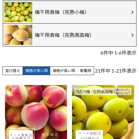
梅干用青梅（完熟小梅）
梅干用青梅（完熟南高梅）
6
件中
1
-
6
件表示
21
件中
1
-
21
件表示
並び替え
価格が安い順
価格が高い順
新着順