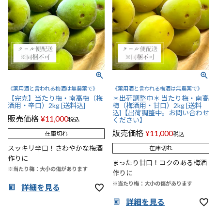
《薬用酒と言われる梅酒は無農薬で》
《薬用酒と言われる梅酒は無農薬で》
【完売】当たり梅・南高梅（梅
＊出荷調整中＊ 当たり梅・南高
酒用・辛口）2kg [送料込]
梅（梅酒用・甘口）2kg [送料
込]【出荷調整中。お問い合わせ
販売価格
¥
11,000
税込
ください】
販売価格
¥
11,000
在庫切れ
税込
スッキリ辛口！さわやかな梅酒
在庫切れ
作りに
まったり甘口！コクのある梅酒
※当たり梅：大小の傷があります
作りに
※当たり梅：大小の傷があります
詳細を見る
詳細を見る