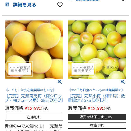
詳細を見る
《こどもには安心無農薬のものを》
《365日毎日食べたいものは無農薬で》
【完売】完熟南高梅（梅シロッ
【完売】完熟小梅（梅干用）数
プ・梅ジュース用）2kg [送料込]
量限定☆2kg [送料込]
販売価格
¥
12,690
販売価格
¥
12,690
税込
税込
販売を終了しました。
在庫切れ
在庫切れ
青梅の中で人気No.1！ 完熟だ