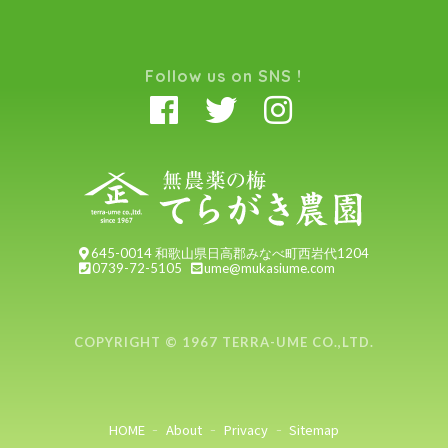
Follow us on SNS !
645-0014 和歌山県日高郡みなべ町西岩代1204
0739-72-5105
ume@mukasiume.com
COPYRIGHT © 1967 TERRA-UME CO.,LTD.
HOME
About
Privacy
Sitemap