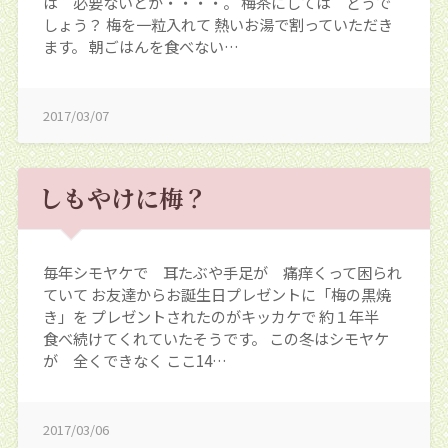
は 必要ないとか・・・・。 梅茶にしては どうで
しょう？ 梅を一粒入れて 熱いお湯で割っていただき
ます。 朝ごはんを食べない…
2017/03/07
しもやけに梅？
毎年シモヤケで 耳たぶや手足が 痛痒くって困られ
ていて お友達からお誕生日プレゼントに「梅の黒焼
き」を プレゼントされたのがキッカケで 約１年半
食べ続けてくれていたそうです。 この冬はシモヤケ
が 全くできなく ここ14…
2017/03/06