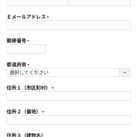
)
(
必
Ｅメールアドレス
須
)
(
必
郵便番号
須
)
(
必
都道府県
須
)
(
必
住所１（市区町村）
須
)
(
必
住所２（番地）
須
)
(
必
住所３（建物名）
須