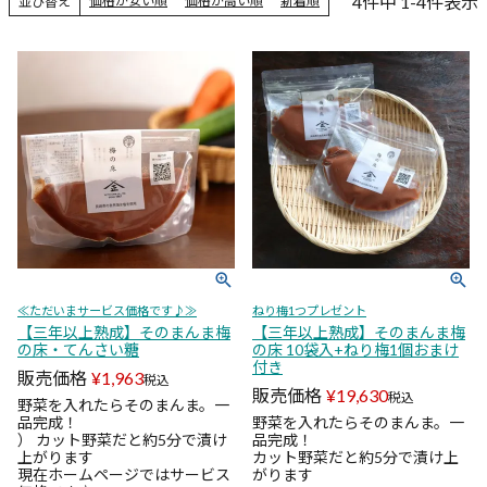
4
件中
1
-
4
件表示
価格が安い順
価格が高い順
新着順
並び替え
≪ただいまサービス価格です♪≫
ねり梅1つプレゼント
【三年以上熟成】そのまんま梅
【三年以上熟成】そのまんま梅
の床・てんさい糖
の床 10袋入+ねり梅1個おまけ
付き
販売価格
¥
1,963
税込
販売価格
¥
19,630
税込
野菜を入れたらそのまんま。一
品完成！
野菜を入れたらそのまんま。一
） カット野菜だと約5分で漬け
品完成！
上がります
カット野菜だと約5分で漬け上
現在ホームページではサービス
がります