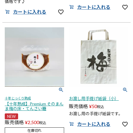
価格です♪
カートに入れる
カートに入れる
お渡し用手提げ紙袋（小）
十年じっくり熟成
【十年熟成】Premium そのまん
販売価格
¥
50
税込
ま梅の床・てんさい糖
お渡し用の手提げ紙袋です。
NEW
販売価格
¥
2,500
税込
カートに入れる
在庫切れ