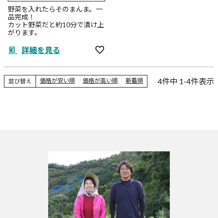
野菜を入れたらそのまんま。一
品完成！
カット野菜だと約10分で漬け上
がります。
詳細を見る
4
件中
1
-
4
件表示
価格が安い順
価格が高い順
新着順
並び替え