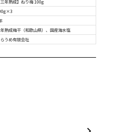
三年熟成】ねり梅 100g
00g×3
年
三年熟成梅干（和歌山県）、国産海水塩
てらうめ有限会社