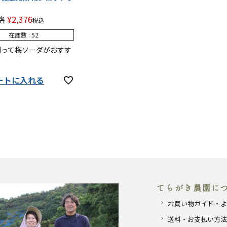
l
格
¥
2,376
税込
在庫数
52
割って梅ソーダがおすす
ートに入れる
てらがき農園に
お買い物ガイド・よ
送料・お支払い方法