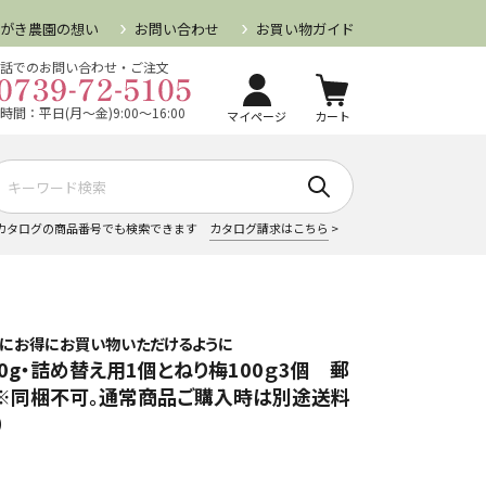
らがき農園の想い
お問い合わせ
お買い物ガイド
話でのお問い合わせ・ご注文
時間：平日(月～金)9:00～16:00
マイページ
カート
カタログの商品番号でも検索できます
カタログ請求はこちら
>
方にお得にお買い物いただけるように
0g・詰め替え用1個とねり梅100ｇ3個 郵
※同梱不可。通常商品ご購入時は別途送料
）