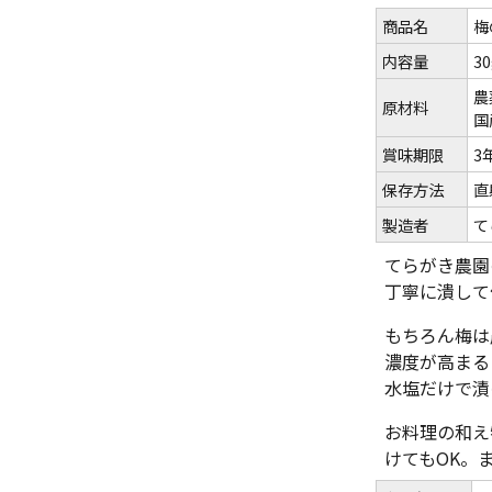
商品名
梅
内容量
30
農
原材料
国
賞味期限
3
保存方法
直
製造者
て
てらがき農園
丁寧に潰して
もちろん梅は
濃度が高まる
水塩だけで漬
お料理の和え
けてもOK。