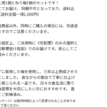
え用1個とねり梅3個のセットです！
にてお届け。 同梱不可となっており、送料込
送料全国一律1,000円）
函商品以外、同時にご購入の場合には、別途送
ますのでご注意くださいませ。
の設定上、ご決済時に《宅配便》のみの選択と
《郵便受け投函》でのお届けです。安心してご
進みくださいませ。
ずに栽培した梅を使用し、三年以上熟成させた
にしました。 昔ながらの製法で丁寧に仕上げ
を感じられる一品です。 日々の食生活に取り
食習慣を大切にしたい方におすすめです。 香
てご祈祷済み。
パッケージ）は販売時期によって変更されることがありま
ご了承ください