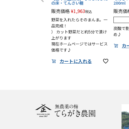
の床・てんさい糖
200m
販売価格
¥
1,963
販売価
税込
野菜を入れたらそのまんま。一
品完成！
炭酸で
） カット野菜だと約5分で漬け
め♪
上がります
現在ホームページではサービス
カ
価格です♪
カートに入れる