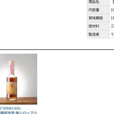
商品名
【
内容量
1
賞味期限
1
原材料
製造者
超”完熟梅を使用』
糖超完熟 梅シロップ小