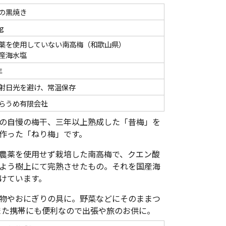
の黒焼き
g
薬を使用していない南高梅（和歌山県）
産海水塩
年
射日光を避け、常温保存
らうめ有限会社
の自慢の梅干、三年以上熟成した「昔梅」を
作った「ねり梅」です。
農薬を使用せず栽培した南高梅で、クエン酸
よう樹上にて完熟させたもの。それを国産海
けています。
物やおにぎりの具に。野菜などにそのままつ
また携帯にも便利なので出張や旅のお供に。