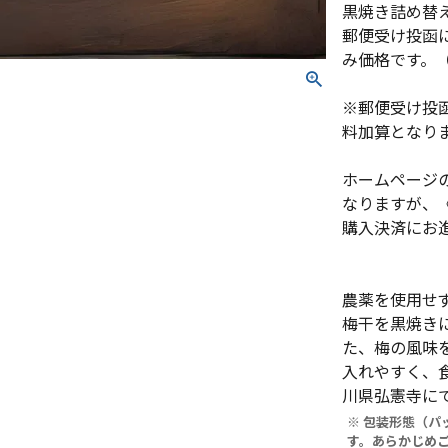
黒焼き詰め替
郵便受け投函
み価格です。（
※郵便受け投
料加算となり
ホームページ
なりますが、
購入決済にお
農薬を使用せ
梅干を黒焼き
た、梅の風味
入れやすく、
川県弘憲寺に
※ 包装形態（
す。あらかじめ