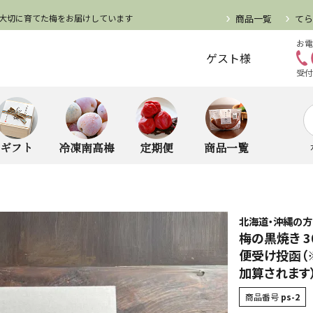
大切に育てた梅をお届けしています
商品一覧
て
お電
ゲスト様
受付
ギフト
冷凍南高梅
定期便
商品一覧
北海道・沖縄の
梅の黒焼き 3
便受け投函（
加算されます
商品番号
ps-2