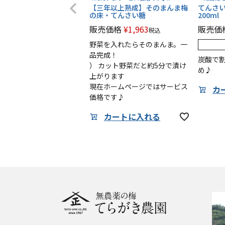
【三年以上熟成】そのまんま梅
てんさい
の床・てんさい糖
200m
販売価格
¥
1,963
販売価
税込
野菜を入れたらそのまんま。一
品完成！
炭酸で
） カット野菜だと約5分で漬け
め♪
上がります
現在ホームページではサービス
カ
価格です♪
カートに入れる