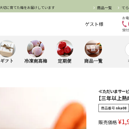
大切に育てた梅をお届けしています
商品一覧
て
お電
ゲスト様
受付
ギフト
冷凍南高梅
定期便
商品一覧
≪ただいまサー
【三年以上熟
商品番号
nka08
¥
1,
販売価格