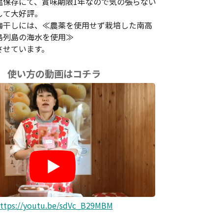
温保存にて、賞味期限1年なので気の張らない
して大好評。
梅干しには、≪農薬を使用せず栽培した南高
島列島の海水を使用≫
させています。
使い方の動画はコチラ
ttps://youtu.be/sdVc_B29MBM