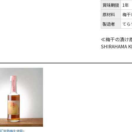
賞味期限
1年
原材料
梅干
製造者
てら
≪梅干の漬け
SHIRAHAMA 
超”完熟梅を使用』