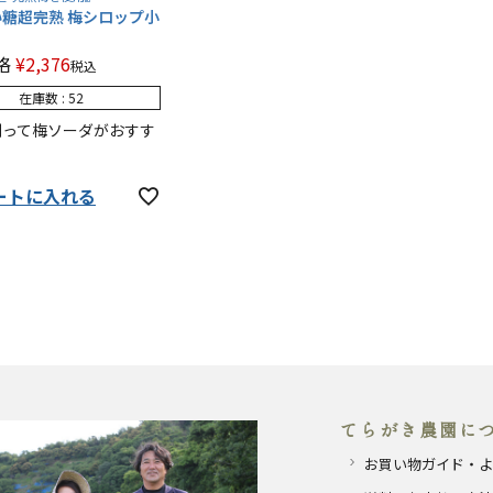
糖超完熟 梅シロップ小
l
格
¥
2,376
税込
在庫数
52
割って梅ソーダがおすす
ートに入れる
てらがき農園に
お買い物ガイド・よ