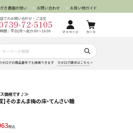
らがき農園の想い
お問い合わせ
お買い物ガイド
話でのお問い合わせ・ご注文
時間：平日(月～金)9:00～16:00
マイページ
カート
カタログの商品番号でも検索できます
カタログ請求はこちら
>
ビス価格です♪≫
成】そのまんま梅の床・てんさい糖
963
税込