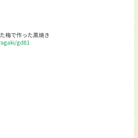
した梅で作った黒焼き
ragaki/gd81