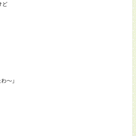
けど
たわ〜」