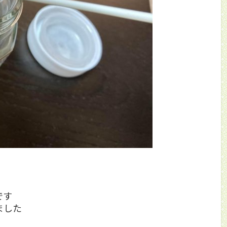
です
ました