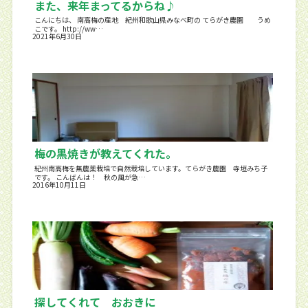
また、来年まってるからね♪
こんにちは、 南高梅の産地 紀州和歌山県みなべ町の てらがき農園 うめ
こです。 http://ww…
2021年6月30日
梅の黒焼きが教えてくれた。
紀州南高梅を無農薬栽培で自然栽培しています。てらがき農園 寺垣みち子
です。 こんばんは！ 秋の風が急…
2016年10月11日
探してくれて おおきに