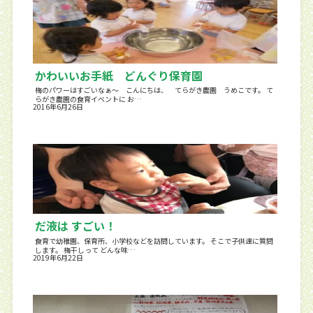
かわいいお手紙 どんぐり保育園
梅のパワーはすごいなぁ～ こんにちは、 てらがき農園 うめこです。 て
らがき農園の食育イベントに お…
2016年6月26日
だ液は すごい！
食育で幼稚園、保育所、小学校などを訪問しています。 そこで子供達に質問
します。 梅干しって どんな味…
2019年6月22日