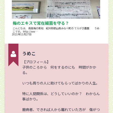
梅のエキスで常在細菌を守る？
こんにちは、 南高梅の産地 紀州和歌山県みなべ町の てらがき農園 うめ
こです。 http://ww…
2021年11月27日
うめこ
【プロフィール】
子供のころから 何をするのにも 時間がかか
る。
いつも周りの人に助けてもらってばかりの人生。
特に人間関係は、どうしていいのか？ わからん
事ばかり。
臆病者、できれば人から離れていた方が 傷がつ