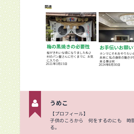
関連
梅の黒焼きの必要性
お手伝いお願い
桜がきれいな頃になりましたね♪
ホンマにそれをやりたい
村のパン屋さんに行くまでに お気
未来に 私の身体の動きが
に入りの…
来る事は何…
2021年3月15日
2024年8月30日
うめこ
【プロフィール】
子供のころから 何をするのにも 時
る。