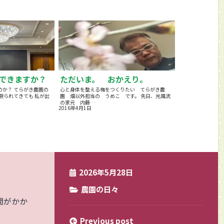
できますか？
ただいま。 おかえり。
のか？ てらがき農園の
心と身体を整える梅をつくりたい てらがき農
限られてきても 私が出
園 畑以外担当の うめこ です。 先日、光風流
の家元 内藤…
2016年4月1日
2026年5月28日
農園の日々
間がかか
Previous post