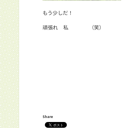
もう少しだ！
頑張れ 私 （笑）
Share