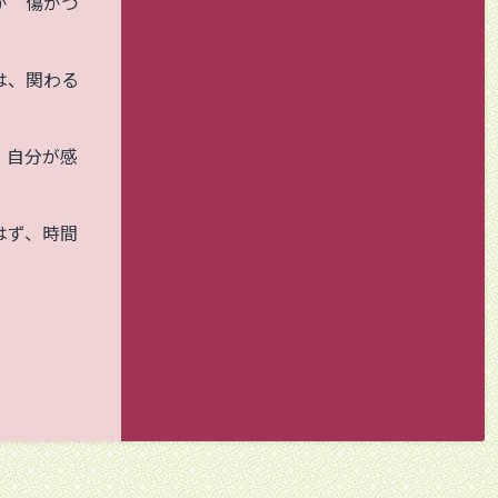
が 傷がつ
は、関わる
、自分が感
はず、時間
。
》