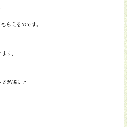
く
てもらえるのです。
います。
きる私達にと