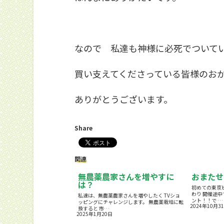
なので 私達も神様に必死でついて
買い支えてくださっている皆様のお
ありがとうございます。
Share
関連
無農薬農家さんを増やすに
おまたせ
は？
初めての東京
わり 開催途中
私達は、無農薬農家さんを増やしたく TVショ
ント！！で …
ッピングにチャレンジします。 無農薬栽培に転
2024年10月3
換すると 市…
2025年1月20日