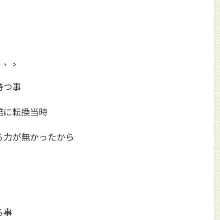
、、。
持つ事
培に転換当時
る力が無かったから
る事