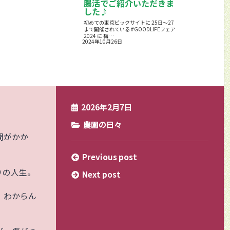
腸活でご紹介いただきま
した♪
初めての東京ビックサイトに 25日～27
まで開催されている #GOODLIFEフェア
2024 に 梅…
2024年10月26日
2026年2月7日
農園の日々
間がかか
Previous post
りの人生。
Next post
 わからん